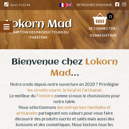
RETROUVEZ-NOUS SUR :
06 61 71 53 94
0
Lokorn Mad
SE CONNECTER /
COMPTOIR DES PRODUCTEURS DU
S’ENREGISTRER
FINISTÈRE
Bienvenue chez
Lokorn
Mad
…
Notre credo depuis notre ouverture en 2020 ? Privilégier
les circuits courts, le local et l’artisanal
.
Le meilleur du
Finistère
comme si nous le choisissions pour
notre table.
Nous sélectionnons
des entreprises familiales et
artisanales
partageant nos valeurs pour vous faire
découvrir des produits sucrés et salés mais aussi des
boissons et des cosmétiques. Nous testons tous les