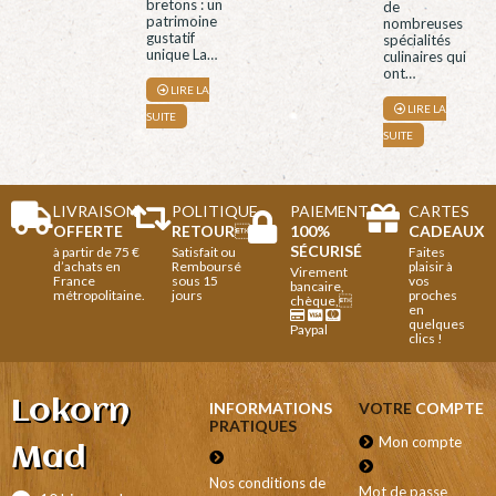
bretons : un
de
patrimoine
nombreuses
gustatif
spécialités
unique La…
culinaires qui
ont…
LIRE LA
LIRE LA
SUITE
SUITE
LIVRAISON
POLITIQUE
PAIEMENT
CARTES
OFFERTE
RETOUR

100%
CADEAUX
SÉCURISÉ
à partir de 75 €
Satisfait ou
Faites
d’achats en
Remboursé
plaisir à
Virement
France
sous 15
vos
bancaire,
métropolitaine.
jours
proches
chèque,
en
quelques
Paypal
clics !
Lokorn
INFORMATIONS
VOTRE
COMPTE
PRATIQUES
Mon compte
Mad
Nos conditions de
Mot de passe