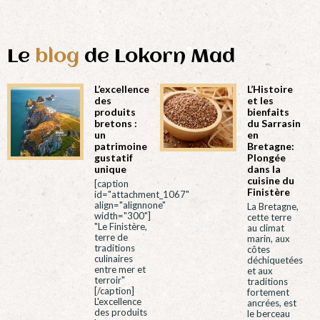
Le
blog
de Lokorn Mad
L’excellence
L’Histoire
des
et les
produits
bienfaits
bretons :
du Sarrasin
un
en
patrimoine
Bretagne:
gustatif
Plongée
unique
dans la
cuisine du
[caption
Finistère
id="attachment_1067"
align="alignnone"
La Bretagne,
width="300"]
cette terre
"Le Finistère,
au climat
terre de
marin, aux
traditions
côtes
culinaires
déchiquetées
entre mer et
et aux
terroir"
traditions
[/caption]
fortement
L'excellence
ancrées, est
des produits
le berceau