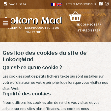
RETROUVEZ-NOUS SUR :
06 61 71 53 94
0
items:
0,00
€
Lokorn Mad
SE CONNECTER /
COMPTOIR DES PRODUCTEURS DU
S’ENREGISTRER
FINISTÈRE
Gestion des cookies du site de
LokornMad
Qu’est-ce qu’un cookie ?
Les cookies sont de petits fichiers texte qui sont installés sur
votre ordinateur ou votre périphérique lorsque vous visitez nos
sites Web.
Finalité des cookies
Nous utilisons les cookies afin de rendre vos visites et vos
achats sur nos sites plus efficaces. Les cookies nous