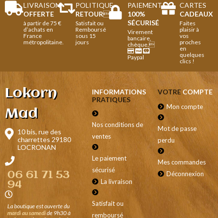
LIVRAISON
POLITIQUE
PAIEMENT
CARTES
OFFERTE
RETOUR

100%
CADEAUX
SÉCURISÉ
à partir de 75 €
Satisfait ou
Faites
d’achats en
Remboursé
plaisir à
Virement
France
sous 15
vos
bancaire,
métropolitaine.
jours
proches
chèque,
en
quelques
Paypal
clics !
Lokorn
INFORMATIONS
VOTRE
COMPTE
PRATIQUES
Mon compte
Mad
Nos conditions de
Mot de passe
10 bis, rue des
ventes
charrettes 29180
perdu
LOCRONAN
Le paiement
Mes commandes
sécurisé
Déconnexion
06 61 71 53
La livraison
94
Satisfait ou
La boutique est ouverte du
mardi au samedi
de 9h30 à
remboursé