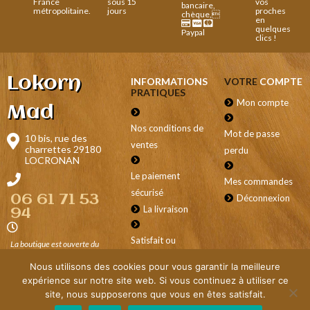
France
sous 15
vos
bancaire,
métropolitaine.
jours
proches
chèque,
en
quelques
Paypal
clics !
Lokorn
INFORMATIONS
VOTRE
COMPTE
PRATIQUES
Mon compte
Mad
Nos conditions de
Mot de passe
10 bis, rue des
ventes
charrettes 29180
perdu
LOCRONAN
Le paiement
Mes commandes
sécurisé
Déconnexion
06 61 71 53
La livraison
94
Satisfait ou
La boutique est ouverte du
mardi au samedi
de 9h30 à
remboursé
12h30 et de 14h à 19h, , le
Nous utilisons des cookies pour vous garantir la meilleure
lundi
de 14h à 19h.
expérience sur notre site web. Si vous continuez à utiliser ce
site, nous supposerons que vous en êtes satisfait.