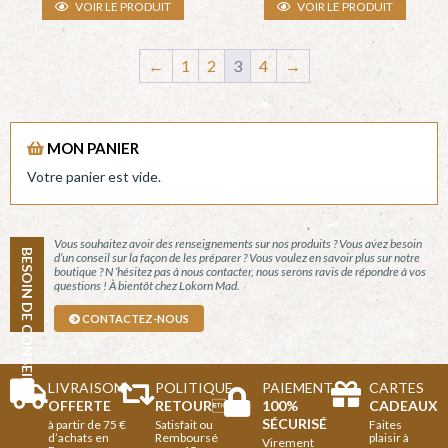
VOIR LE PRODUIT
VOIR LE PRODUIT
←
1
2
3
4
→
MON PANIER
Votre panier est vide.
Vous souhaitez avoir des renseignements sur nos produits ? Vous avez besoin
BESOIN DE CONSEILS
d’un conseil sur la façon de les préparer ? Vous voulez en savoir plus sur notre
boutique ? N ‘hésitez pas à nous contacter, nous serons ravis de répondre à vos
questions ! À bientôt chez Lokorn Mad.
CONTACTEZ-NOUS
LIVRAISON
POLITIQUE
PAIEMENT
CARTES
OFFERTE
RETOUR

100%
CADEAUX
SÉCURISÉ
à partir de 75 €
Satisfait ou
Faites
d’achats en
Remboursé
plaisir à
Virement