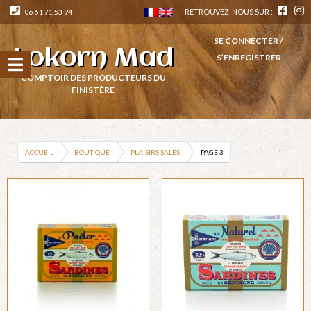
RETROUVEZ-NOUS SUR :
06 61 71 53 94
SE CONNECTER /
Lokorn Mad
S’ENREGISTRER
COMPTOIR DES PRODUCTEURS DU
FINISTÈRE
ACCUEIL
BOUTIQUE
PLAISIRS SALÉS
PAGE 3